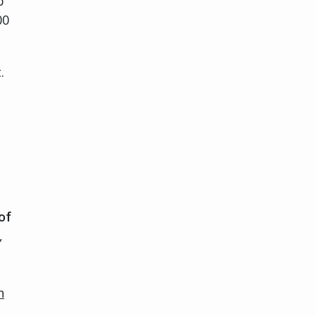
p
00
.
of
,
n