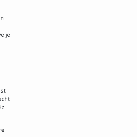
an
e je
nst
acht
Hz
re