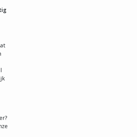
tig
dat
n
l
jk
er?
nze