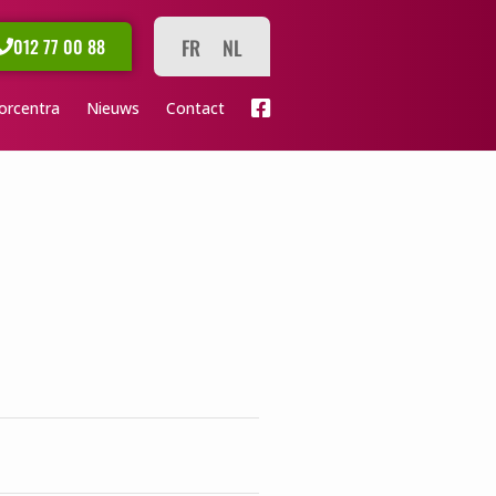
FR
NL
012 77 00 88
orcentra
Nieuws
Contact