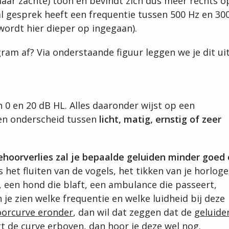
aar zachte) toon en bevindt zich dus meer rechts o
 gesprek heeft een frequentie tussen 500 Hz en 30
 wordt hier dieper op ingegaan).
ram af? Via onderstaande figuur leggen we je dit uit
 0 en 20 dB HL. Alles daaronder wijst op een
en onderscheid tussen
licht, matig, ernstig of zeer
ehoorverlies zal je bepaalde geluiden minder goed 
 het fluiten van de vogels, het tikken van je horloge
r, een hond die blaft, een ambulance die passeert,
 je zien welke frequentie en welke luidheid bij deze
orcurve eronder
, dan wil dat zeggen dat de
geluide
igt de curve erboven, dan hoor je deze wel nog.