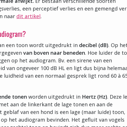
rmale afwijkt.
Er bestaan verschillende soorten
gsverlies, een perceptief verlies en een gemengd verl
en naar
dit artikel
.
audiogram?
n een toon wordt uitgedrukt in
decibel (dB)
. Op he
ergegeven
van boven naar beneden
. Hoe luider de t
liggen op het audiogram. Bv. een sirene van een
id van ongeveer 100 dB HL en ligt dus bijna helemaa
 luidheid van een normaal gesprek ligt rond 60 à 6
lende tonen
worden uitgedrukt in
Hertz (Hz)
. Deze l
 met aan de linkerkant de lage tonen en aan de
t geblaf van een hond is een lage (maar luide) toon,
s op het audiogram bevinden. Het gefluit van vogels