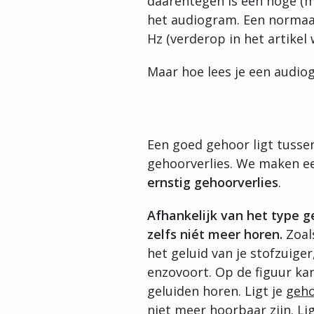
daarentegen is een hoge (m
het audiogram. Een normaal
Hz (verderop in het artikel
Maar hoe lees je een audiog
Een goed gehoor ligt tussen
gehoorverlies. We maken e
ernstig gehoorverlies
.
Afhankelijk van het type g
zelfs niét meer horen.
Zoals
het geluid van je stofzuige
enzovoort. Op de figuur kan
geluiden horen. Ligt je
geho
niet meer hoorbaar
zijn. L