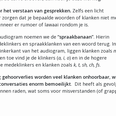
or het verstaan van gesprekken.
Zelfs een licht
or zorgen dat je bepaalde woorden of klanken niet m
nneer er rumoer of lawaai rondom je is.
 audiogram noemen we de
“spraakbanaan”
. Hierin
deklinkers en spraakklanken van een woord terug. In
linkerkant van het audiogram, liggen klanken zoals
m
n toe vind je de klinkers (
a, i, o
) en in de hogere
de medeklinkers en klanken zoals
k, t,
sh, ch, fs
.
tig gehoorverlies worden veel klanken onhoorbaar, 
conversaties enorm bemoeilijkt
. Dit heeft als gevol
innen raden, wat soms voor misverstanden (of grap