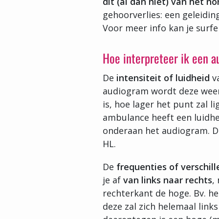
dit (al dan niet) van het no
gehoorverlies: een geleidin
Voor meer info kan je surf
Hoe interpreteer ik een 
De
intensiteit of luidheid
va
audiogram wordt deze we
is, hoe lager het punt zal 
ambulance heeft een luidhe
onderaan het audiogram. De
HL.
De
frequenties
of verschil
je af
van links naar rechts
,
rechterkant de hoge. Bv. he
deze zal zich helemaal link