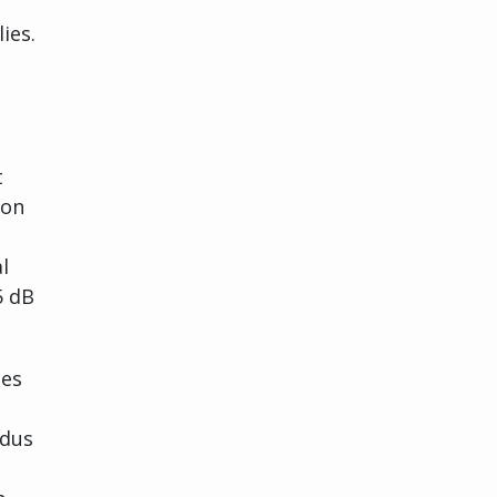
ies.
t
oon
l
5 dB
ees
 dus