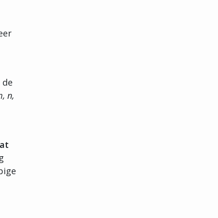
eer
 de
, n,
wat
g
pige