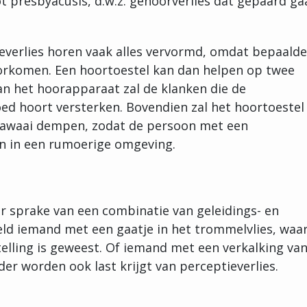
tot presbyacusis, d.w.z. gehoorverlies dat gepaard ga
verlies horen vaak alles vervormd, omdat bepaalde
orkomen. Een hoortoestel kan dan helpen op twee
an het hoorapparaat zal de klanken die de
ed hoort versterken. Bovendien zal het hoortoestel
lawaai dempen, zodat de persoon met een
n in een rumoerige omgeving.
er sprake van een combinatie van geleidings- en
eld iemand met een gaatje in het trommelvlies, waar
telling is geweest. Of iemand met een verkalking va
er worden ook last krijgt van perceptieverlies.