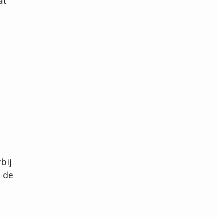
at
bij
n de