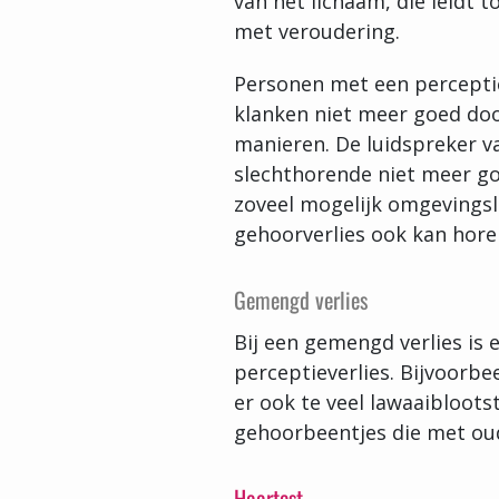
van het lichaam, die leidt 
met veroudering.
Personen met een perceptie
klanken niet meer goed do
manieren. De luidspreker v
slechthorende niet meer go
zoveel mogelijk omgevings
gehoorverlies ook kan hore
Gemengd verlies
Bij een gemengd verlies is 
perceptieverlies. Bijvoorbe
er ook te veel lawaaibloots
gehoorbeentjes die met oud
Hoortest