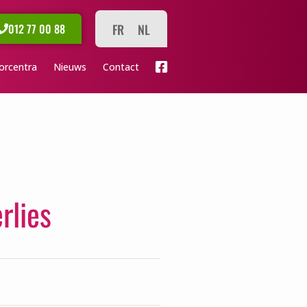
FR
NL
012 77 00 88
orcentra
Nieuws
Contact
rlies