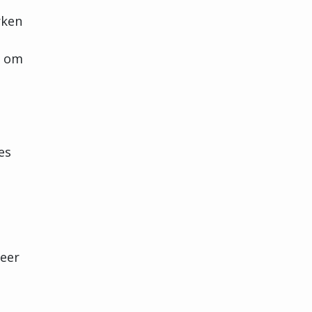
rken
n om
es
neer