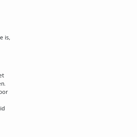
e is,
et
en.
oor
id