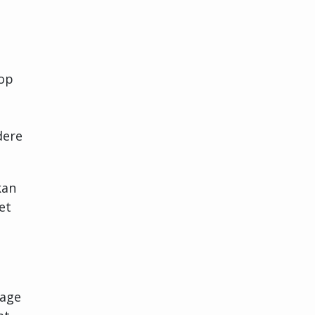
 op
dere
kan
et
tage