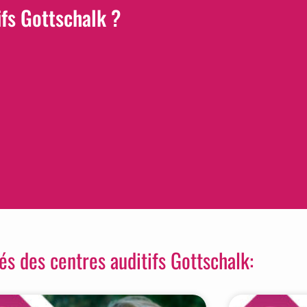
ifs Gottschalk ?
tés des centres auditifs Gottschalk: