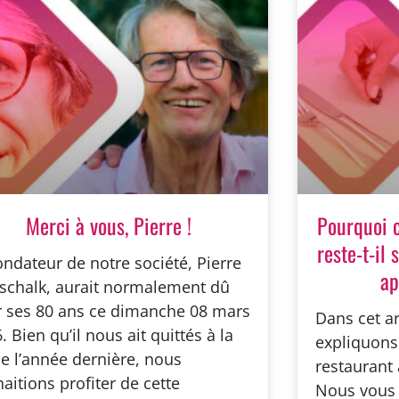
Merci à vous, Pierre !
Pourquoi 
reste-t-il 
ondateur de notre société, Pierre
ap
schalk, aurait normalement dû
r ses 80 ans ce dimanche 08 mars
Dans cet ar
. Bien qu’il nous ait quittés à la
expliquons
de l’année dernière, nous
restaurant 
aitions profiter de cette
Nous vous 